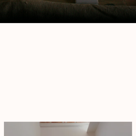
riales con historia y car
a, hidráulico, piezas recuperadas y más. Una cui
s con encanto y tradición para proyectos con aut