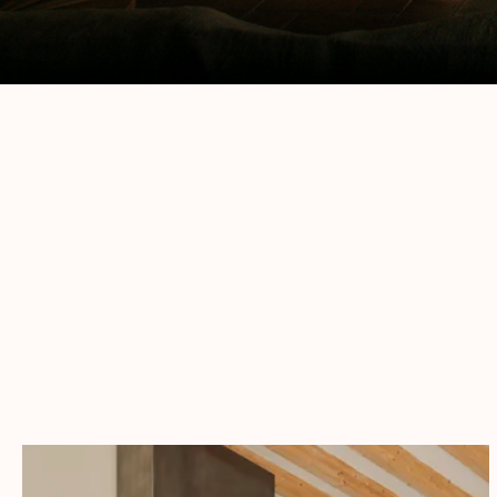
Mate
Piedra, terracot
materiale