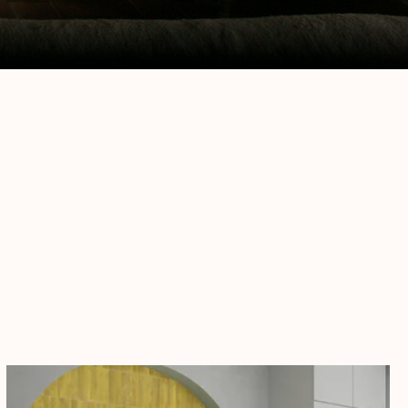
ácter
dada selección de
enticidad.